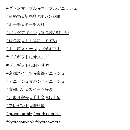
#グランマーブル
#マーブルデニッシュ
#新発売
#新商品
#オレンジ箱
#ポーチ
#ポーチ入り
#バッグデザイン
#個包装が嬉しい
#個包装
#手土産におすすめ
#手土産スイーツ
#プチギフト
#プチギフトにオススメ
#プチギフトにおすすめ
#京都スイーツ
#京都デニッシュ
#デニッシュ食パン
#デニッシュ
#京都パン
#スイーツ好き
#お取り寄せ
#手土産
#お土産
#プレゼント
#贈り物
#grandmarble
#marbledanish
#kyotosouvenir
#kyotosweets