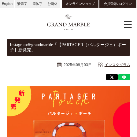
English
繁體字
简体字
한국어
オンラインショップ
会員登録 / ログイン
Instagram＠grandmarble「【PARTAGER（パルタージェ）ポー
チ】新発売」
2025年09月03日
インスタグラム