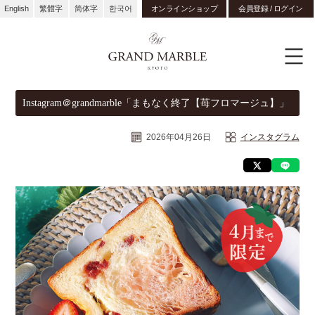
English
繁體字
简体字
한국어
オンラインショップ
会員登録 / ログイン
Instagram＠grandmarble「まもなく終了【苺フロマージュ】」
2026年04月26日
インスタグラム