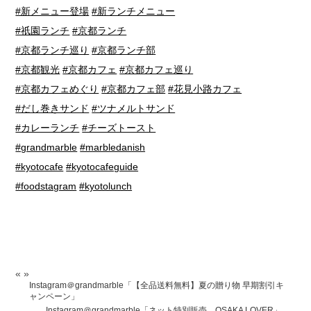
#新メニュー登場
#新ランチメニュー
#祇園ランチ
#京都ランチ
#京都ランチ巡り
#京都ランチ部
#京都観光
#京都カフェ
#京都カフェ巡り
#京都カフェめぐり
#京都カフェ部
#花見小路カフェ
#だし巻きサンド
#ツナメルトサンド
#カレーランチ
#チーズトースト
#grandmarble
#marbledanish
#kyotocafe
#kyotocafeguide
#foodstagram
#kyotolunch
«
»
Instagram＠grandmarble「【全品送料無料】夏の贈り物 早期割引キ
ャンペーン」
Instagram＠grandmarble「ネット特別販売 OSAKA LOVER」