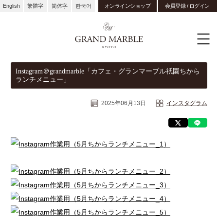
English
繁體字
简体字
한국어
オンラインショップ
会員登録 / ログイン
Instagram＠grandmarble「カフェ・グランマーブル祇園ちから
ランチメニュー」
2025年06月13日
インスタグラム