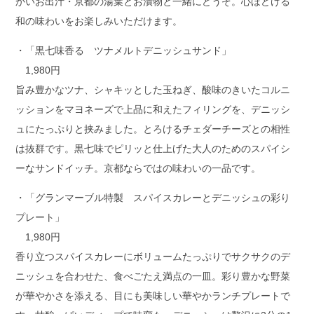
かいお出汁・京都の湯葉とお漬物と一緒にどうぞ。心ほどける
和の味わいをお楽しみいただけます。
・「黒七味香る ツナメルトデニッシュサンド」
1,980円
旨み豊かなツナ、シャキッとした玉ねぎ、酸味のきいたコルニ
ッションをマヨネーズで上品に和えたフィリングを、デニッシ
ュにたっぷりと挟みました。とろけるチェダーチーズとの相性
は抜群です。黒七味でピリッと仕上げた大人のためのスパイシ
ーなサンドイッチ。京都ならではの味わいの一品です。
・「グランマーブル特製 スパイスカレーとデニッシュの彩り
プレート」
1,980円
香り立つスパイスカレーにボリュームたっぷりでサクサクのデ
ニッシュを合わせた、食べごたえ満点の一皿。彩り豊かな野菜
が華やかさを添える、目にも美味しい華やかランチプレートで