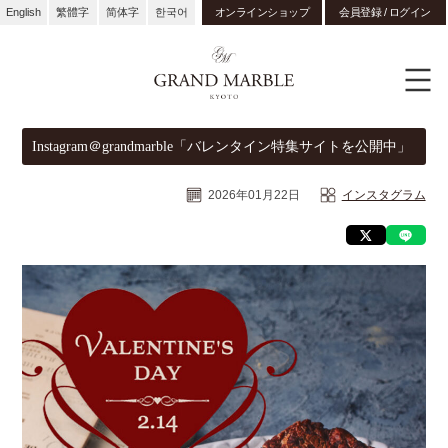
English
繁體字
简体字
한국어
オンラインショップ
会員登録 / ログイン
Instagram＠grandmarble「バレンタイン特集サイトを公開中」
2026年01月22日
インスタグラム