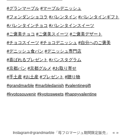
#グランマーブル
#マーブルデニッシュ
#フォンダンショコラ
#バレンタイン
#バレンタインギフト
#バレンタインチョコ
#バレンタインスイーツ
#ご褒美チョコ
#ご褒美スイーツ
#ご褒美デザート
#チョコスイーツ
#チョコデニッシュ
#自分へのご褒美
#デニッシュ食パン
#デニッシュ専門店
#喜ばれるプレゼント
#パンスタグラム
#京都パン
#京都グルメ
#お取り寄せ
#手土産
#お土産
#プレゼント
#贈り物
#grandmarble
#marbledanish
#valentinegift
#kyotosouvenir
#kyotosweets
#happyvalentine
«
»
Instagram＠grandmarble「苺フロマージュ期間限定販売」