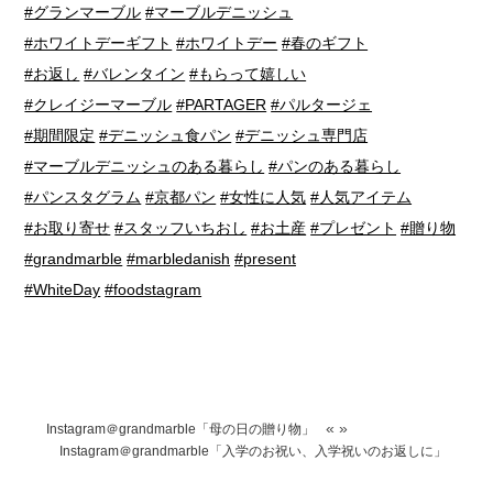
#グランマーブル
#マーブルデニッシュ
#ホワイトデーギフト
#ホワイトデー
#春のギフト
#お返し
#バレンタイン
#もらって嬉しい
#クレイジーマーブル
#PARTAGER
#パルタージェ
#期間限定
#デニッシュ食パン
#デニッシュ専門店
#マーブルデニッシュのある暮らし
#パンのある暮らし
#パンスタグラム
#京都パン
#女性に人気
#人気アイテム
#お取り寄せ
#スタッフいちおし
#お土産
#プレゼント
#贈り物
#grandmarble
#marbledanish
#present
#WhiteDay
#foodstagram
«
»
Instagram＠grandmarble「母の日の贈り物」
Instagram＠grandmarble「入学のお祝い、入学祝いのお返しに」