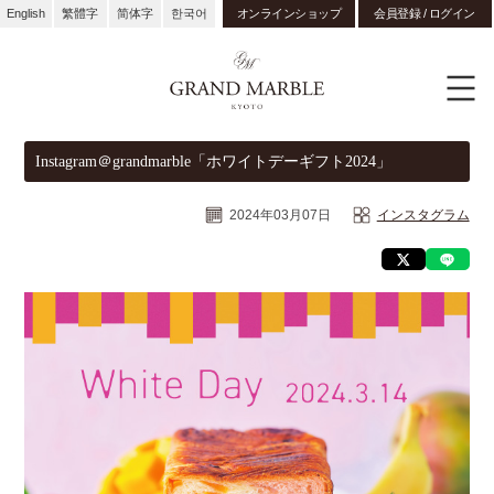
English
繁體字
简体字
한국어
オンラインショップ
会員登録 / ログイン
Instagram＠grandmarble「ホワイトデーギフト2024」
2024年03月07日
インスタグラム