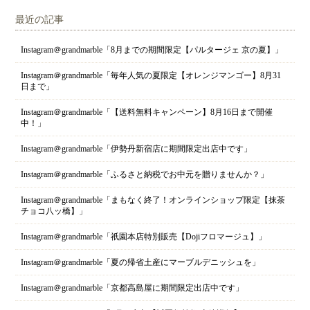
最近の記事
Instagram＠grandmarble「8月までの期間限定【パルタージェ 京の夏】」
Instagram＠grandmarble「毎年人気の夏限定【オレンジマンゴー】8月31
日まで」
Instagram＠grandmarble「【送料無料キャンペーン】8月16日まで開催
中！」
Instagram＠grandmarble「伊勢丹新宿店に期間限定出店中です」
Instagram＠grandmarble「ふるさと納税でお中元を贈りませんか？」
Instagram＠grandmarble「まもなく終了！オンラインショップ限定【抹茶
チョコ八ッ橋】」
Instagram＠grandmarble「祇園本店特別販売【Dojiフロマージュ】」
Instagram＠grandmarble「夏の帰省土産にマーブルデニッシュを」
Instagram＠grandmarble「京都高島屋に期間限定出店中です」