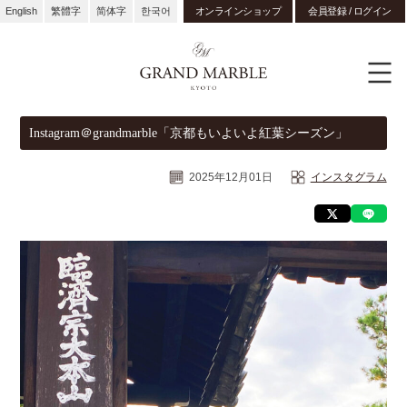
English
繁體字
简体字
한국어
オンラインショップ
会員登録 / ログイン
Instagram＠grandmarble「京都もいよいよ紅葉シーズン」
2025年12月01日
インスタグラム