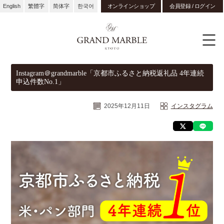
English
繁體字
简体字
한국어
オンラインショップ
会員登録 / ログイン
Instagram＠grandmarble「京都市ふるさと納税返礼品 4年連続
申込件数No.1」
2025年12月11日
インスタグラム