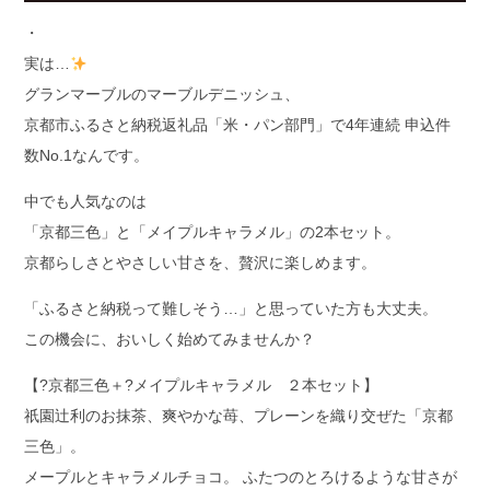
・
実は…
グランマーブルのマーブルデニッシュ、
京都市ふるさと納税返礼品「米・パン部門」で4年連続 申込件
数No.1なんです。
中でも人気なのは
「京都三色」と「メイプルキャラメル」の2本セット。
京都らしさとやさしい甘さを、贅沢に楽しめます。
「ふるさと納税って難しそう…」と思っていた方も大丈夫。
この機会に、おいしく始めてみませんか？
【?京都三色＋?メイプルキャラメル ２本セット】
祇園辻利のお抹茶、爽やかな苺、プレーンを織り交ぜた「京都
三色」。
メープルとキャラメルチョコ。 ふたつのとろけるような甘さが