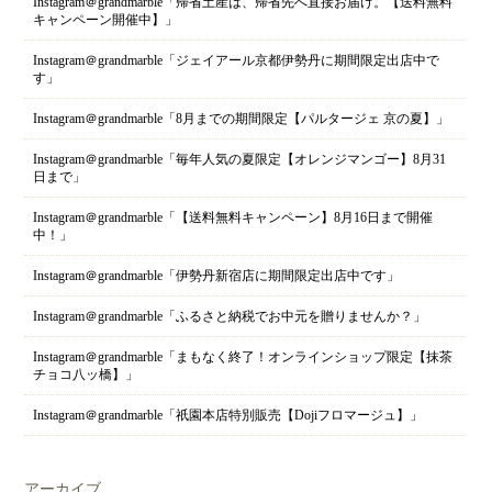
Instagram＠grandmarble「帰省土産は、帰省先へ直接お届け。【送料無料
キャンペーン開催中】」
Instagram＠grandmarble「ジェイアール京都伊勢丹に期間限定出店中で
す」
Instagram＠grandmarble「8月までの期間限定【パルタージェ 京の夏】」
Instagram＠grandmarble「毎年人気の夏限定【オレンジマンゴー】8月31
日まで」
Instagram＠grandmarble「【送料無料キャンペーン】8月16日まで開催
中！」
Instagram＠grandmarble「伊勢丹新宿店に期間限定出店中です」
Instagram＠grandmarble「ふるさと納税でお中元を贈りませんか？」
Instagram＠grandmarble「まもなく終了！オンラインショップ限定【抹茶
チョコ八ッ橋】」
Instagram＠grandmarble「祇園本店特別販売【Dojiフロマージュ】」
アーカイブ