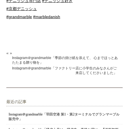
#デニッシュ専門店
#デニッシュ好き
#京都デニッシュ
#grandmarble
#marbledanish
«
»
Instagram＠grandmarble「季節の掛け紙を添えて、 心までほっとあ
たたまる贈り物を」
Instagram＠grandmarble「ファクトリー店に小学生のみなさんがご
来店してくださいました」
最近の記事
Instagram＠grandmarble「羽田空港 第1・第2ターミナルでグランマーブル
販売中」