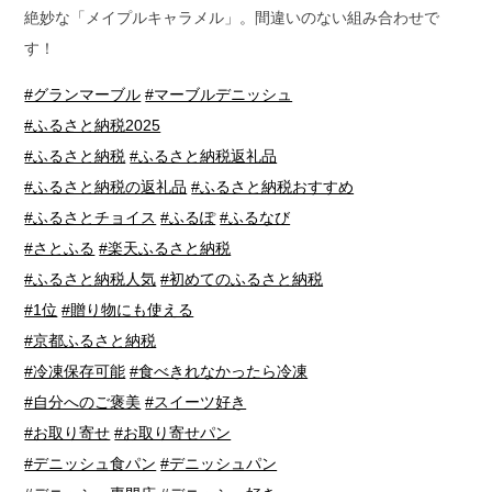
絶妙な「メイプルキャラメル」。間違いのない組み合わせで
す！
#グランマーブル
#マーブルデニッシュ
#ふるさと納税2025
#ふるさと納税
#ふるさと納税返礼品
#ふるさと納税の返礼品
#ふるさと納税おすすめ
#ふるさとチョイス
#ふるぽ
#ふるなび
#さとふる
#楽天ふるさと納税
#ふるさと納税人気
#初めてのふるさと納税
#1位
#贈り物にも使える
#京都ふるさと納税
#冷凍保存可能
#食べきれなかったら冷凍
#自分へのご褒美
#スイーツ好き
#お取り寄せ
#お取り寄せパン
#デニッシュ食パン
#デニッシュパン