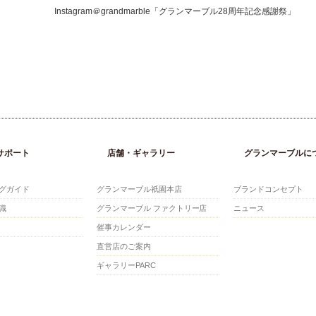
Instagram＠grandmarble「グランマーブル28周年記念感謝祭」
サポート
店舗・ギャラリー
グランマーブルに
グガイド
グランマーブル祇園本店
ブランドコンセプト
識
グランマーブル ファクトリー店
ニュース
催事カレンダー
直営店のご案内
ギャラリーPARC