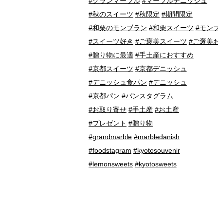
#グランマーブル
#マーブルデニッシュ
#秋のスイーツ
#秋限定
#期間限定
#和栗のモンブラン
#和栗スイーツ
#モン
#スイーツ好き
#ご褒美スイーツ
#ご褒美
#贈り物に最適
#手土産におすすめ
#京都スイーツ
#京都デニッシュ
#デニッシュ食パン
#デニッシュ
#京都パン
#パンスタグラム
#お取り寄せ
#手土産
#お土産
#プレゼント
#贈り物
#grandmarble
#marbledanish
#foodstagram
#kyotosouvenir
#lemonsweets
#kyotosweets