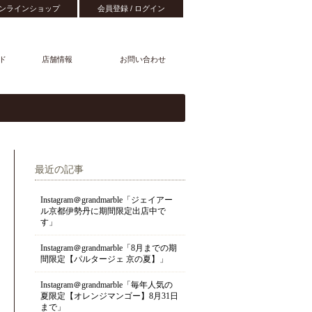
ンラインショップ
会員登録 / ログイン
ド
店舗情報
お問い合わせ
最近の記事
Instagram＠grandmarble「ジェイアー
ル京都伊勢丹に期間限定出店中で
す」
Instagram＠grandmarble「8月までの期
間限定【パルタージェ 京の夏】」
Instagram＠grandmarble「毎年人気の
夏限定【オレンジマンゴー】8月31日
まで」