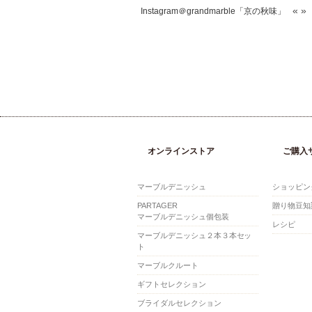
«
»
Instagram＠grandmarble「京の秋味」
オンラインストア
ご購入
マーブルデニッシュ
ショッピン
PARTAGER
贈り物豆知
マーブルデニッシュ個包装
レシピ
マーブルデニッシュ２本３本セッ
ト
マーブルクルート
ギフトセレクション
ブライダルセレクション