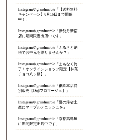
Instagram＠grandmarble「【送料無料
キャンペーン】8月16日まで開催
中！」
Instagram＠grandmarble「伊勢丹新宿
店に期間限定出店中です」
Instagram＠grandmarble「ふるさと納
税でお中元を贈りませんか？」
Instagram＠grandmarble「まもなく終
了！オンラインショップ限定【抹茶
チョコ八ッ橋】」
Instagram＠grandmarble「祇園本店特
別販売【Dojiフロマージュ】」
Instagram＠grandmarble「夏の帰省土
産にマーブルデニッシュを」
Instagram＠grandmarble「京都高島屋
に期間限定出店中です」