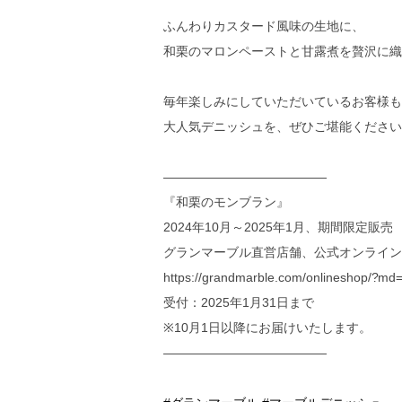
催事カレンダー
直営店のご案内
ふんわりカスタード風味の生地に、
ギャラリーPARC
グランマーブルについて
和栗のマロンペーストと甘露煮を贅沢に織
ブランドコンセプト
ニュース
会社案内
毎年楽しみにしていただいているお客様も
会社概要
大人気デニッシュを、ぜひご堪能ください
採用情報
お問い合わせ
特定商取引表記
—————————————
プライバシーポリシー
『和栗のモンブラン』
2024年10月～2025年1月、期間限定販売
グランマーブル直営店舗、公式オンライン
https://grandmarble.com/onlineshop/?md=
受付：2025年1月31日まで
※10月1日以降にお届けいたします。
—————————————