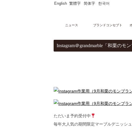
English
繁體字
简体字
한국어
ニュース
ブランドコンセプト
メニュー
Instagram＠grandmarble「和栗の
オンラインストア
マーブルデニッシュ
PARTAGERマーブルデニッシュ個包装
マーブルデニッシュ２本３本セット
マーブルクルート
ギフトセレクション
ブライダルセレクション
出産内祝い
グランデニッシュ
ご購入サポート
ショッピングガイド
贈り物豆知識
レシピ
ただいま予約受付中
店舗・ギャラリー
グランマーブル祇園本店
毎年大人気の期間限定マーブルデニッシュ
グランマーブル ファクトリー店