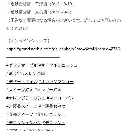
・近鉄百貨店 草津店（8/13～8/19）
・近鉄百貨店 奈良店（8/27～9/2）
（予告なく変更になる場合がございます。詳しくはお問い合わ
せください）
【オンラインショップ】
https://grandmarble.com/onlineshop/?md=detail&itemid=2710
—————————————
#グランマーブル
#マーブルデニッシュ
#夏限定
#オレンジ箱
#デザートタイム
#オレンジマンゴー
#スイーツ好き
#マンゴー好き
#オレンジデニッシュ
#マンゴーパン
#ご褒美スイーツ
#ご褒美おやつ
#京都スイーツ
#京都デニッシュ
#デニッシュ食パン
#デニッシュ
#京都パン
#夏に食べたい