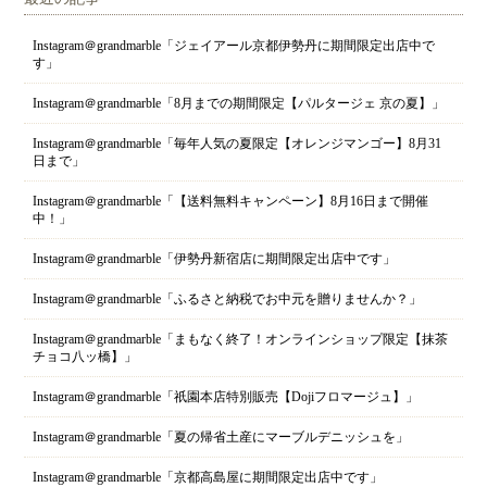
Instagram＠grandmarble「ジェイアール京都伊勢丹に期間限定出店中で
す」
Instagram＠grandmarble「8月までの期間限定【パルタージェ 京の夏】」
Instagram＠grandmarble「毎年人気の夏限定【オレンジマンゴー】8月31
日まで」
Instagram＠grandmarble「【送料無料キャンペーン】8月16日まで開催
中！」
Instagram＠grandmarble「伊勢丹新宿店に期間限定出店中です」
Instagram＠grandmarble「ふるさと納税でお中元を贈りませんか？」
Instagram＠grandmarble「まもなく終了！オンラインショップ限定【抹茶
チョコ八ッ橋】」
Instagram＠grandmarble「祇園本店特別販売【Dojiフロマージュ】」
Instagram＠grandmarble「夏の帰省土産にマーブルデニッシュを」
Instagram＠grandmarble「京都高島屋に期間限定出店中です」