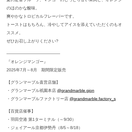
のほのかな酸味。
爽やかなトロピカルフレーバーです。
トーストはもちろん、冷やしてアイスを添えていただくのもオ
ススメ。
ぜひお召し上がりください?
—————————————
『オレンジマンゴー』
2025年7月～8月 期間限定販売
【グランマーブル直営店舗】
・グランマーブル祇園本店
@grandmarble.gion
・グランマーブルファクトリー店
@grandmarble.factory_s
【百貨店催事】
・羽田空港 第1ターミナル（～9/30）
・ジェイアール京都伊勢丹（8/5～8/18）