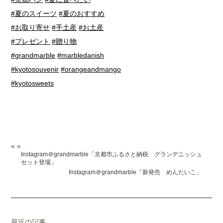
#夏のスイーツ
#夏のおすすめ
#お取り寄せ
#手土産
#お土産
#プレゼント
#贈り物
#grandmarble
#marbledanish
#kyotosouvenir
#orangeandmango
#kyotosweets
«
»
Instagram＠grandmarble「京都市ふるさと納税 グランデニッシュ
セット登場」
Instagram＠grandmarble「新発売 めんたいこ」
最近の記事