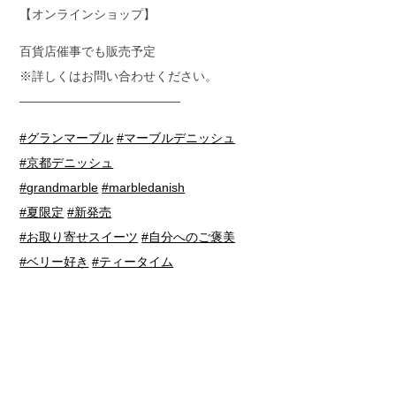
【オンラインショップ】
百貨店催事でも販売予定
※詳しくはお問い合わせください。
—————————————
#グランマーブル
#マーブルデニッシュ
#京都デニッシュ
#grandmarble
#marbledanish
#夏限定
#新発売
#お取り寄せスイーツ
#自分へのご褒美
#ベリー好き
#ティータイム