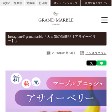
English
繁體字
简体字
한국어
オンラインショップ
会員登録 / ログイン
Instagram＠grandmarble「大人気の新商品【アサイーベリ
ー】」
2026年06月23日
インスタグラム