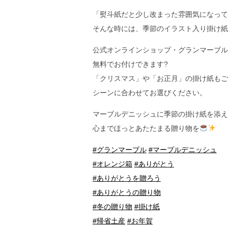
「熨斗紙だと少し改まった雰囲気になって
そんな時には、季節のイラスト入り掛け紙
公式オンラインショップ・グランマーブル
無料でお付けできます?
「クリスマス」や「お正月」の掛け紙もご
シーンに合わせてお選びください。
マーブルデニッシュに季節の掛け紙を添え
心までほっとあたたまる贈り物を
#グランマーブル
#マーブルデニッシュ
#オレンジ箱
#ありがとう
#ありがとうを贈ろう
#ありがとうの贈り物
#冬の贈り物
#掛け紙
#帰省土産
#お年賀