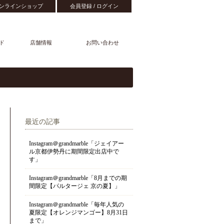
ンラインショップ
会員登録 / ログイン
ド
店舗情報
お問い合わせ
最近の記事
Instagram＠grandmarble「ジェイアー
ル京都伊勢丹に期間限定出店中で
す」
Instagram＠grandmarble「8月までの期
間限定【パルタージェ 京の夏】」
Instagram＠grandmarble「毎年人気の
夏限定【オレンジマンゴー】8月31日
まで」