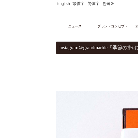
English
繁體字
简体字
한국어
ニュース
ブランドコンセプト
メニュー
Instagram＠grandmarble
オンラインストア
マーブルデニッシュ
PARTAGERマーブルデニッシュ個包装
マーブルデニッシュ２本３本セット
マーブルクルート
ギフトセレクション
ブライダルセレクション
出産内祝い
グランデニッシュ
ご購入サポート
ショッピングガイド
贈り物豆知識
レシピ
店舗・ギャラリー
グランマーブル祇園本店
グランマーブル ファクトリー店