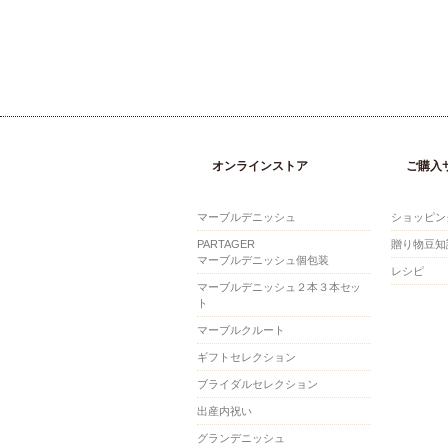
オンラインストア
ご購入
マーブルデニッシュ
ショッピン
PARTAGER
贈り物豆知
マーブルデニッシュ個包装
レシピ
マーブルデニッシュ２本３本セッ
ト
マーブルクルート
ギフトセレクション
ブライダルセレクション
出産内祝い
グランデニッシュ