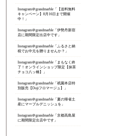
Instagram＠grandmarble「【送料無料
キャンペーン】8月16日まで開催
中！」
Instagram＠grandmarble「伊勢丹新宿
店に期間限定出店中です」
Instagram＠grandmarble「ふるさと納
税でお中元を贈りませんか？」
Instagram＠grandmarble「まもなく終
了！オンラインショップ限定【抹茶
チョコ八ッ橋】」
Instagram＠grandmarble「祇園本店特
別販売【Dojiフロマージュ】」
Instagram＠grandmarble「夏の帰省土
産にマーブルデニッシュを」
Instagram＠grandmarble「京都高島屋
に期間限定出店中です」