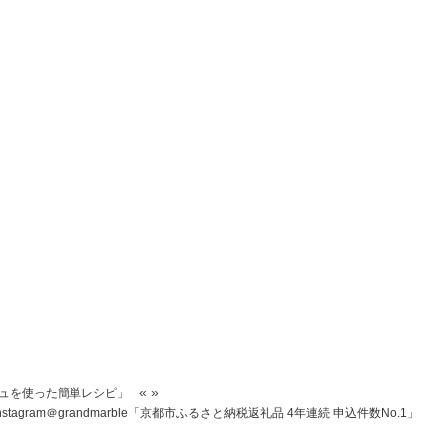
«
»
デニッシュを使った簡単レシピ」
Instagram＠grandmarble「京都市ふるさと納税返礼品 4年連続 申込件数No.1」