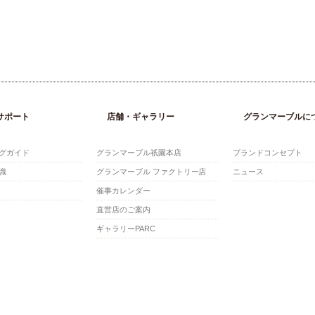
サポート
店舗・ギャラリー
グランマーブルに
グガイド
グランマーブル祇園本店
ブランドコンセプト
識
グランマーブル ファクトリー店
ニュース
催事カレンダー
直営店のご案内
ギャラリーPARC