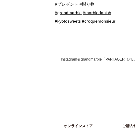
#プレゼント
#贈り物
#grandmarble
#marbledanish
#kyotosweets
#croquemonsieur
Instagram＠grandmarble「PART
オンラインストア
ご購入