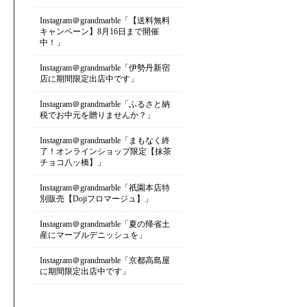
Instagram＠grandmarble「【送料無料
キャンペーン】8月16日まで開催
中！」
Instagram＠grandmarble「伊勢丹新宿
店に期間限定出店中です」
Instagram＠grandmarble「ふるさと納
税でお中元を贈りませんか？」
Instagram＠grandmarble「まもなく終
了！オンラインショップ限定【抹茶
チョコ八ッ橋】」
Instagram＠grandmarble「祇園本店特
別販売【Dojiフロマージュ】」
Instagram＠grandmarble「夏の帰省土
産にマーブルデニッシュを」
Instagram＠grandmarble「京都高島屋
に期間限定出店中です」