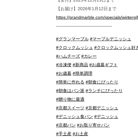
【お届け】2026年1月12日まで
https://grandmarble.com/specials/wintergi
—————————————
#グランマーブル
#マーブルデニッシュ
#クロックムッシュ
#クロックムッシュ好
#ハムチーズ
#カレー
#冷凍便
#新商品
#お歳暮ギフト
#お歳暮
#簡単調理
#簡単に作れる
#朝食にぴったり
#朝食はパン派
#ランチにぴったり
#贈り物に最適
#京都スイーツ
#京都デニッシュ
#デニッシュ食パン
#デニッシュ
#京都パン
#お取り寄せパン
#手土産
#お土産