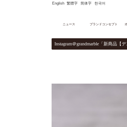
English
繁體字
简体字
한국어
ニュース
ブランドコンセプト
メニュー
Instagram＠grandmarble「
オンラインストア
マーブルデニッシュ
PARTAGERマーブルデニッシュ個包装
マーブルデニッシュ２本３本セット
マーブルクルート
ギフトセレクション
ブライダルセレクション
出産内祝い
グランデニッシュ
ご購入サポート
ショッピングガイド
贈り物豆知識
レシピ
店舗・ギャラリー
グランマーブル祇園本店
グランマーブル ファクトリー店