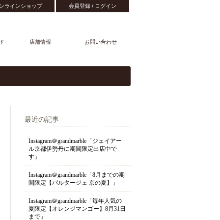
ンラインショップ
会員登録 / ログイン
ド
店舗情報
お問い合わせ
最近の記事
Instagram＠grandmarble「ジェイアー
ル京都伊勢丹に期間限定出店中で
す」
Instagram＠grandmarble「8月までの期
間限定【パルタージェ 京の夏】」
Instagram＠grandmarble「毎年人気の
夏限定【オレンジマンゴー】8月31日
まで」