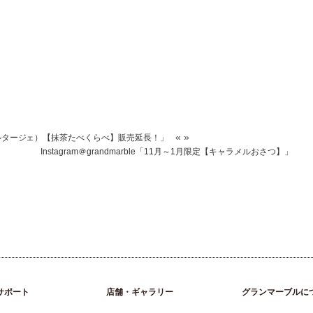
«
»
AGER（パルタージェ）【抹茶たべくらべ】販売延長！」
Instagram＠grandmarble「11月～1月限定【キャラメルおさつ】」
サポート
店舗・ギャラリー
グランマーブルに