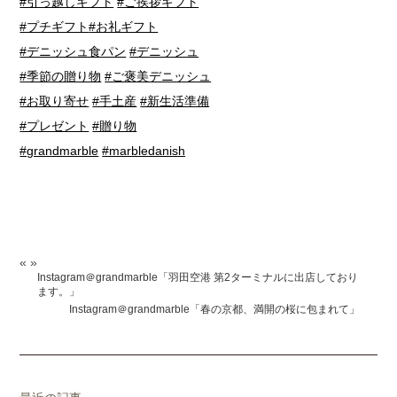
#引っ越しギフト
#ご挨拶ギフト
#プチギフト
#お礼ギフト
#デニッシュ食パン
#デニッシュ
#季節の贈り物
#ご褒美デニッシュ
#お取り寄せ
#手土産
#新生活準備
#プレゼント
#贈り物
#grandmarble
#marbledanish
«
»
Instagram＠grandmarble「羽田空港 第2ターミナルに出店しており
ます。」
Instagram＠grandmarble「春の京都、満開の桜に包まれて」