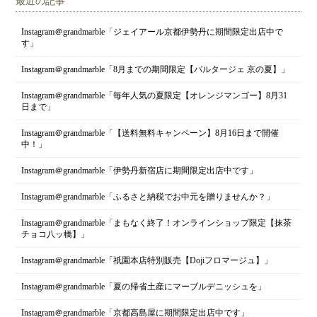
最近の記事
Instagram＠grandmarble「ジェイアール京都伊勢丹に期間限定出店中で
す」
Instagram＠grandmarble「8月までの期間限定【パルタージェ 京の夏】」
Instagram＠grandmarble「毎年人気の夏限定【オレンジマンゴー】8月31
日まで」
Instagram＠grandmarble「【送料無料キャンペーン】8月16日まで開催
中！」
Instagram＠grandmarble「伊勢丹新宿店に期間限定出店中です」
Instagram＠grandmarble「ふるさと納税でお中元を贈りませんか？」
Instagram＠grandmarble「まもなく終了！オンラインショップ限定【抹茶
チョコ八ッ橋】」
Instagram＠grandmarble「祇園本店特別販売【Dojiフロマージュ】」
Instagram＠grandmarble「夏の帰省土産にマーブルデニッシュを」
Instagram＠grandmarble「京都高島屋に期間限定出店中です」