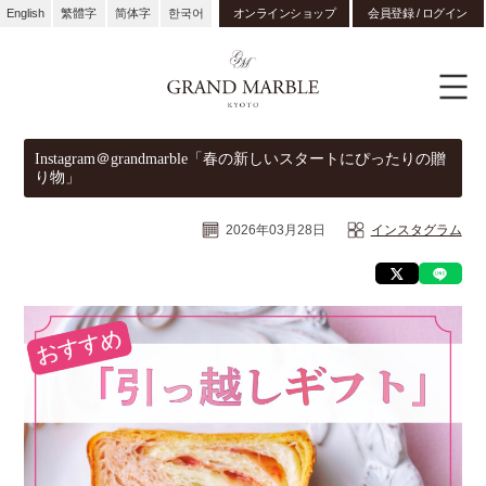
English
繁體字
简体字
한국어
オンラインショップ
会員登録 / ログイン
Instagram＠grandmarble「春の新しいスタートにぴったりの贈
り物」
2026年03月28日
インスタグラム