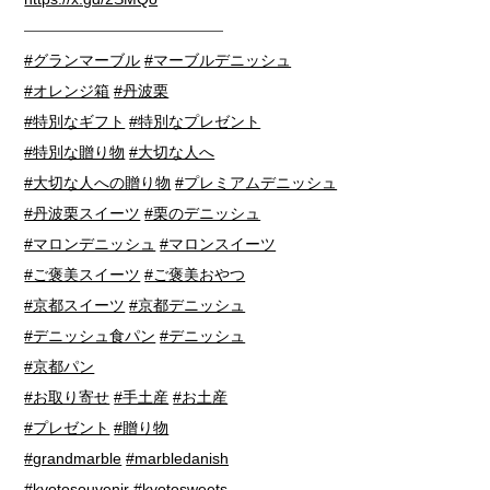
—————————————
#グランマーブル
#マーブルデニッシュ
#オレンジ箱
#丹波栗
#特別なギフト
#特別なプレゼント
#特別な贈り物
#大切な人へ
#大切な人への贈り物
#プレミアムデニッシュ
#丹波栗スイーツ
#栗のデニッシュ
#マロンデニッシュ
#マロンスイーツ
#ご褒美スイーツ
#ご褒美おやつ
#京都スイーツ
#京都デニッシュ
#デニッシュ食パン
#デニッシュ
#京都パン
#お取り寄せ
#手土産
#お土産
#プレゼント
#贈り物
#grandmarble
#marbledanish
#kyotosouvenir
#kyotosweets