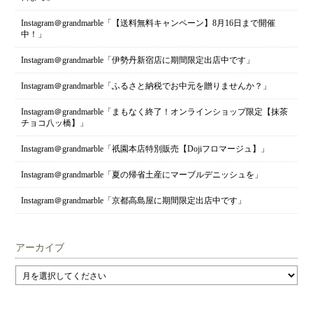
Instagram＠grandmarble「【送料無料キャンペーン】8月16日まで開催
中！」
Instagram＠grandmarble「伊勢丹新宿店に期間限定出店中です」
Instagram＠grandmarble「ふるさと納税でお中元を贈りませんか？」
Instagram＠grandmarble「まもなく終了！オンラインショップ限定【抹茶
チョコ八ッ橋】」
Instagram＠grandmarble「祇園本店特別販売【Dojiフロマージュ】」
Instagram＠grandmarble「夏の帰省土産にマーブルデニッシュを」
Instagram＠grandmarble「京都高島屋に期間限定出店中です」
アーカイブ