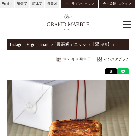
English
繁體字
简体字
한국어
オンラインショップ
会員登録 / ログイン
Instagram＠grandmarble「最高級デニッシュ【翠 SUI】」
2025年10月28日
インスタグラム