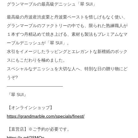
グランマーブルの最高級デニッシュ「翠 SUI」
最高級の丹波産渋皮栗と丹波栗ペーストを惜しげもなく使い、
グランマーブルのファクトリーの中でも、限られた熟練職人が
１本ずつ丹精込めて焼き上げる、素材も製法もプレミアムなマ
ーブルデニッシュが「翠 SUI」。
水引をイメージしたラッピングとエレガントな新檀紙のボック
スにもこだわりを極めました。
スペシャルなデニッシュを大切な人へ、特別な日の贈り物にど
うぞ?
—————————————
『翠 SUI』
【オンラインショップ】
https://grandmarble.com/specials/finest/
【直営店】※ご予約が必要です。
https://x.gd/2SMQo