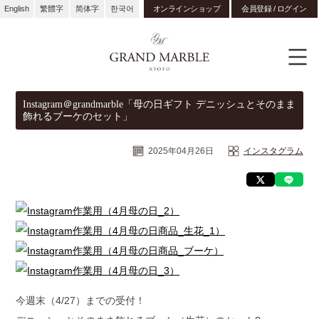
English
繁體字
简体字
한국어
オンラインショップ
会員登録 / ログイン
Instagram＠grandmarble「母の日ギフト デニッシュとそのまま
飾れるブーケのセット」
2025年04月26日
インスタグラム
今週末（4/27）までの受付！