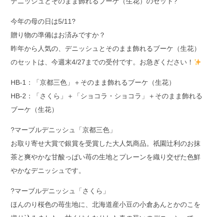
デニッシュとそのまま飾れるブーケ（生花）のセット?
今年の母の日は5/11?
贈り物の準備はお済みですか？
昨年から人気の、デニッシュとそのまま飾れるブーケ（生花）
のセットは、今週末4/27までの受付です。お急ぎください！
HB-1：「京都三色」＋そのまま飾れるブーケ（生花）
HB-2：「さくら」＋「ショコラ・ショコラ」＋そのまま飾れる
ブーケ（生花）
?マーブルデニッシュ「京都三色」
お取り寄せ大賞で銀賞を受賞した大人気商品。祇園辻利のお抹
茶と爽やかな甘酸っぱい苺の生地とプレーンを織り交ぜた色鮮
やかなデニッシュです。
?マーブルデニッシュ「さくら」
ほんのり桜色の苺生地に、北海道産小豆の小倉あんとかのこを