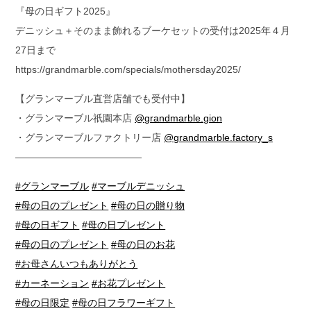
『母の日ギフト2025』
デニッシュ＋そのまま飾れるブーケセットの受付は2025年４月
27日まで
https://grandmarble.com/specials/mothersday2025/
【グランマーブル直営店舗でも受付中】
・グランマーブル祇園本店
@grandmarble.gion
・グランマーブルファクトリー店
@grandmarble.factory_s
—————————————
#グランマーブル
#マーブルデニッシュ
#母の日のプレゼント
#母の日の贈り物
#母の日ギフト
#母の日プレゼント
#母の日のプレゼント
#母の日のお花
#お母さんいつもありがとう
#カーネーション
#お花プレゼント
#母の日限定
#母の日フラワーギフト