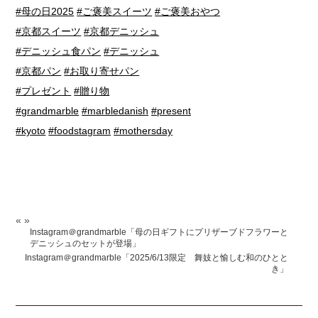
#母の日2025
#ご褒美スイーツ
#ご褒美おやつ
#京都スイーツ
#京都デニッシュ
#デニッシュ食パン
#デニッシュ
#京都パン
#お取り寄せパン
#プレゼント
#贈り物
#grandmarble
#marbledanish
#present
#kyoto
#foodstagram
#mothersday
«
»
Instagram＠grandmarble「母の日ギフトにプリザーブドフラワーと
デニッシュのセットが登場」
Instagram＠grandmarble「2025/6/13限定 舞妓と愉しむ和のひとと
き」