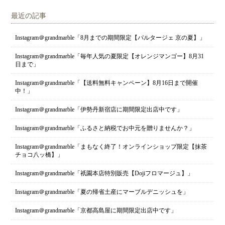
最近の記事
Instagram＠grandmarble「8月までの期間限定【パルタージェ 京の夏】」
Instagram＠grandmarble「毎年人気の夏限定【オレンジマンゴー】8月31
日まで」
Instagram＠grandmarble「【送料無料キャンペーン】8月16日まで開催
中！」
Instagram＠grandmarble「伊勢丹新宿店に期間限定出店中です」
Instagram＠grandmarble「ふるさと納税でお中元を贈りませんか？」
Instagram＠grandmarble「まもなく終了！オンラインショップ限定【抹茶
チョコ八ッ橋】」
Instagram＠grandmarble「祇園本店特別販売【Dojiフロマージュ】」
Instagram＠grandmarble「夏の帰省土産にマーブルデニッシュを」
Instagram＠grandmarble「京都高島屋に期間限定出店中です」