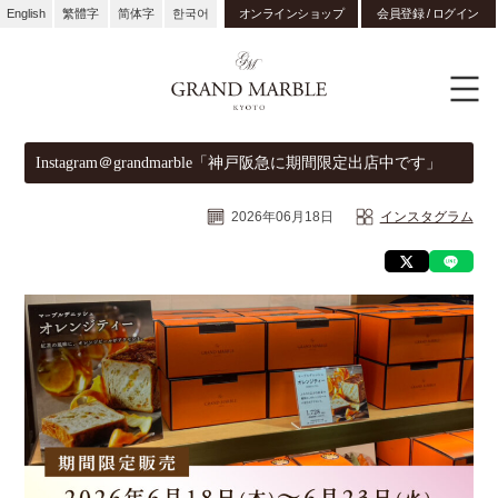
English
繁體字
简体字
한국어
オンラインショップ
会員登録 / ログイン
Instagram＠grandmarble「神戸阪急に期間限定出店中です」
2026年06月18日
インスタグラム