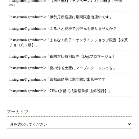
Instagram＠grandmarble「【送料無料キャンペーン】8月16日まで開催
中！」
Instagram＠grandmarble「伊勢丹新宿店に期間限定出店中です」
Instagram＠grandmarble「ふるさと納税でお中元を贈りませんか？」
Instagram＠grandmarble「まもなく終了！オンラインショップ限定【抹茶
チョコ八ッ橋】」
Instagram＠grandmarble「祇園本店特別販売【Dojiフロマージュ】」
Instagram＠grandmarble「夏の帰省土産にマーブルデニッシュを」
Instagram＠grandmarble「京都高島屋に期間限定出店中です」
Instagram＠grandmarble「7月の京都【祇園祭前祭 山鉾巡行】」
アーカイブ