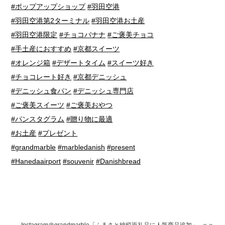
#ポップアップショップ
#羽田空港
#羽田空港第2ターミナル
#羽田空港お土産
#羽田空港限定
#チョコバナナ
#ご褒美チョコ
#手土産におすすめ
#京都スイーツ
#オレンジ箱
#デザートタイム
#スイーツ好き
#チョコレート好き
#京都デニッシュ
#デニッシュ食パン
#デニッシュ専門店
#ご褒美スイーツ
#ご褒美おやつ
#パンスタグラム
#贈り物に最適
#お土産
#プレゼント
#grandmarble
#marbledanish
#present
#Hanedaairport
#souvenir
#Danishbread
«
»