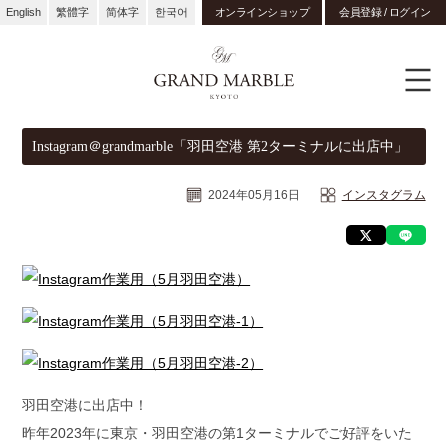
English
繁體字
简体字
한국어
オンラインショップ
会員登録 / ログイン
Instagram＠grandmarble「羽田空港 第2ターミナルに出店中」
2024年05月16日
インスタグラム
羽田空港に出店中！
昨年2023年に東京・羽田空港の第1ターミナルでご好評をいた