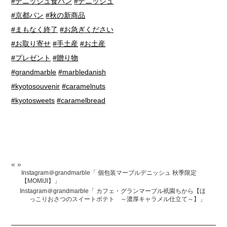
#デニッシュ食パン
#デニッシュ
#京都パン
#秋の新商品
#まもなく終了
#お急ぎください
#お取り寄せ
#手土産
#お土産
#プレゼント
#贈り物
#grandmarble
#marbledanish
#kyotosouvenir
#caramelnuts
#kyotosweets
#caramelbread
«
»
Instagram＠grandmarble「 個包装マーブルデニッシュ 秋季限定
【MOMIJI】」
Instagram＠grandmarble「 カフェ・グランマーブル祇園ちから【ほ
っこりおさつのスイートポテト ～濃厚キャラメル仕立て～】」