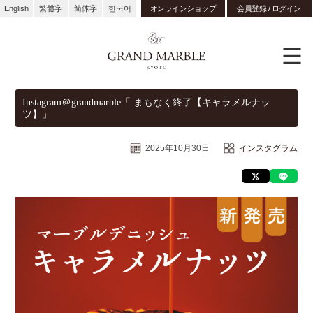
English
繁體字
简体字
한국어
オンラインショップ
会員登録 / ログイン
Instagram＠grandmarble「 まもなく終了【キャラメルナッ
ツ】」
2025年10月30日
インスタグラム