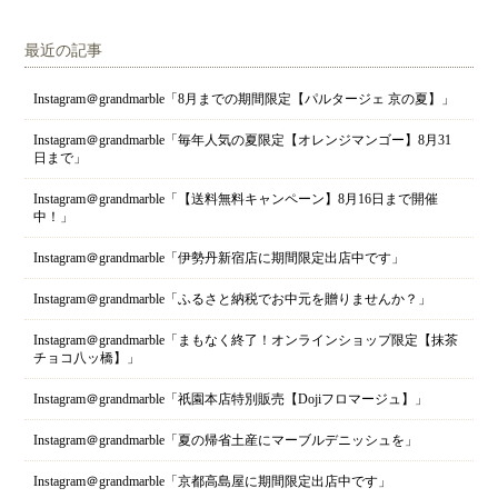
最近の記事
Instagram＠grandmarble「8月までの期間限定【パルタージェ 京の夏】」
Instagram＠grandmarble「毎年人気の夏限定【オレンジマンゴー】8月31
日まで」
Instagram＠grandmarble「【送料無料キャンペーン】8月16日まで開催
中！」
Instagram＠grandmarble「伊勢丹新宿店に期間限定出店中です」
Instagram＠grandmarble「ふるさと納税でお中元を贈りませんか？」
Instagram＠grandmarble「まもなく終了！オンラインショップ限定【抹茶
チョコ八ッ橋】」
Instagram＠grandmarble「祇園本店特別販売【Dojiフロマージュ】」
Instagram＠grandmarble「夏の帰省土産にマーブルデニッシュを」
Instagram＠grandmarble「京都高島屋に期間限定出店中です」