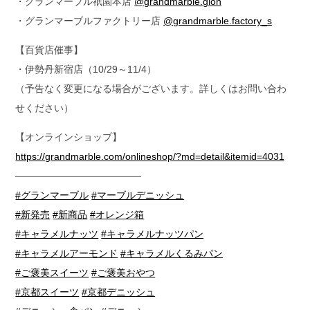
・グランマーブル祇園本店
@grandmarble.gion
・グランマーブルファクトリー店
@grandmarble.factory_s
【百貨店催事】
・伊勢丹新宿店（10/29～11/4）
（予告なく変更になる場合がございます。詳しくはお問い合わ
せください）
【オンラインショップ】
https://grandmarble.com/onlineshop/?md=detail&itemid=4031
—————————————
#グランマーブル
#マーブルデニッシュ
#新発売
#新商品
#オレンジ箱
#キャラメルナッツ
#キャラメルナッツパン
#キャラメルアーモンド
#キャラメルくるみパン
#ご褒美スイーツ
#ご褒美おやつ
#京都スイーツ
#京都デニッシュ