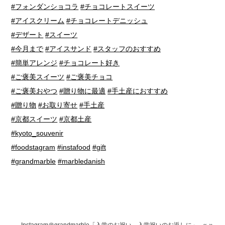
#フォンダンショコラ
#チョコレートスイーツ
#アイスクリーム
#チョコレートデニッシュ
#デザート
#スイーツ
#今月まで
#アイスサンド
#スタッフのおすすめ
#簡単アレンジ
#チョコレート好き
#ご褒美スイーツ
#ご褒美チョコ
#ご褒美おやつ
#贈り物に最適
#手土産におすすめ
#贈り物
#お取り寄せ
#手土産
#京都スイーツ
#京都土産
#kyoto_souvenir
#foodstagram
#instafood
#gift
#grandmarble
#marbledanish
«
»