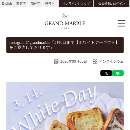
English
繁體字
简体字
한국어
オンラインショップ
会員登録 / ログイン
Instagram＠grandmarble「3月8日まで【ホワイトデーギフト】
をご案内しております」
2026年03月05日
インスタグラム