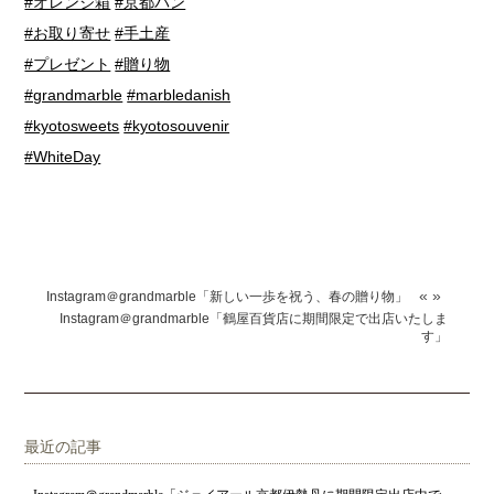
#オレンジ箱
#京都パン
#お取り寄せ
#手土産
#プレゼント
#贈り物
#grandmarble
#marbledanish
#kyotosweets
#kyotosouvenir
#WhiteDay
«
»
Instagram＠grandmarble「新しい一歩を祝う、春の贈り物」
Instagram＠grandmarble「鶴屋百貨店に期間限定で出店いたしま
す」
最近の記事