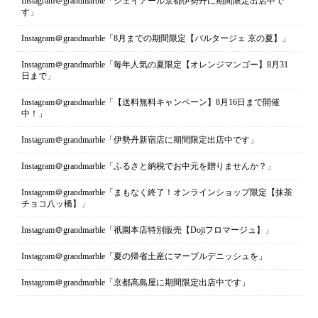
Instagram＠grandmarble「ジェイアール京都伊勢丹に期間限定出店中で
す」
Instagram＠grandmarble「8月までの期間限定【パルタージェ 京の夏】」
Instagram＠grandmarble「毎年人気の夏限定【オレンジマンゴー】8月31
日まで」
Instagram＠grandmarble「【送料無料キャンペーン】8月16日まで開催
中！」
Instagram＠grandmarble「伊勢丹新宿店に期間限定出店中です」
Instagram＠grandmarble「ふるさと納税でお中元を贈りませんか？」
Instagram＠grandmarble「まもなく終了！オンラインショップ限定【抹茶
チョコ八ッ橋】」
Instagram＠grandmarble「祇園本店特別販売【Dojiフロマージュ】」
Instagram＠grandmarble「夏の帰省土産にマーブルデニッシュを」
Instagram＠grandmarble「京都高島屋に期間限定出店中です」