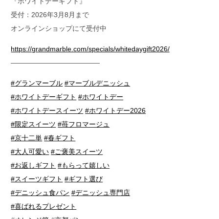
『ホワイトデーギフト』
受付：2026年3月8月まで
オンラインショップにて受付中
https://grandmarble.com/specials/whitedaygift2026/
—————————————
#グランマーブル
#マーブルデニッシュ
#ホワイトデーギフト
#ホワイトデー
#ホワイトデースイーツ
#ホワイトデー2026
#限定スイーツ
#苺フロマージュ
#京十二単
#春ギフト
#大人可愛い
#ご褒美スイーツ
#お返しギフト
#もらって嬉しい
#スイーツギフト
#ギフト選び
#デニッシュ食パン
#デニッシュ専門店
#喜ばれるプレゼント