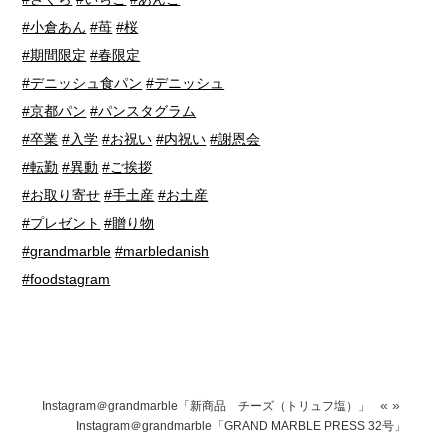
#小倉あん
#苺
#桜
#期間限定
#春限定
#デニッシュ食パン
#デニッシュ
#京都パン
#パンスタグラム
#卒業
#入学
#お祝い
#内祝い
#謝恩会
#転勤
#異動
#ご挨拶
#お取り寄せ
#手土産
#お土産
#プレゼント
#贈り物
#grandmarble
#marbledanish
#foodstagram
«
»
Instagram＠grandmarble「新商品 チーズ（トリュフ塩）」
Instagram＠grandmarble「GRAND MARBLE PRESS 32号」