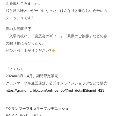
んを織りこみました。
和と洋の味わいが一つになった、はんなりと春らしい色合いの
デニッシュです?
春の人気商品
「入学内祝い」「謝恩会のギフト」「異動のご挨拶」などの春
の贈り物にもぴったり。
ぜひお召し上がりください?
—————————————
『さくら』
2024年3月～4月、期間限定販売
グランマーブル直営店舗、公式オンラインショップなどで販売
https://grandmarble.com/onlineshop/?md=detail&itemid=423
—————————————
#グランマーブル
#マーブルデニッシュ
#さくら
#いちご
#あんこ