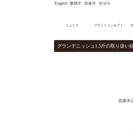
English
繁體字
简体字
한국어
ニュース
ブランドコンセプト
メニュー
グランデニッシュ1.5斤の取り扱い
オンラインストア
マーブルデニッシュ
PARTAGERマーブルデニッシュ個包装
マーブルデニッシュ２本３本セット
マーブルクルート
ギフトセレクション
ブライダルセレクション
出産内祝い
グランデニッシュ
ご購入サポート
祇園本
ショッピングガイド
贈り物豆知識
レシピ
店舗・ギャラリー
グランマーブル祇園本店
グランマーブル ファクトリー店