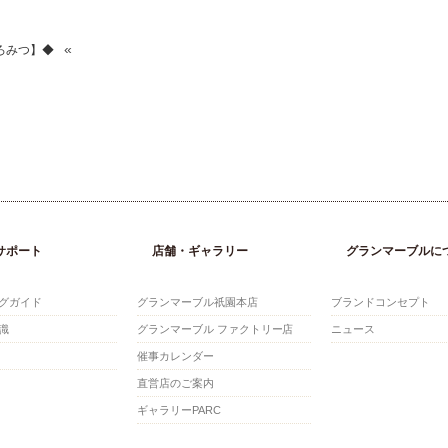
«
ろみつ】◆
サポート
店舗・ギャラリー
グランマーブルに
グガイド
グランマーブル祇園本店
ブランドコンセプト
識
グランマーブル ファクトリー店
ニュース
催事カレンダー
直営店のご案内
ギャラリーPARC