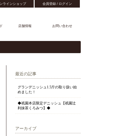
ンラインショップ
会員登録 / ログイン
ド
店舗情報
お問い合わせ
最近の記事
グランデニッシュ1.5斤の取り扱い始
めました！
◆祇園本店限定デニッシュ【祇園辻
利抹茶くろみつ】◆
アーカイブ