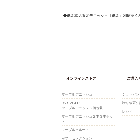
◆祇園本店限定デニッシュ【祇園辻利抹茶く
オンラインストア
ご購入
マーブルデニッシュ
ショッピン
PARTAGER
贈り物豆知
マーブルデニッシュ個包装
レシピ
マーブルデニッシュ２本３本セッ
ト
マーブルクルート
ギフトセレクション