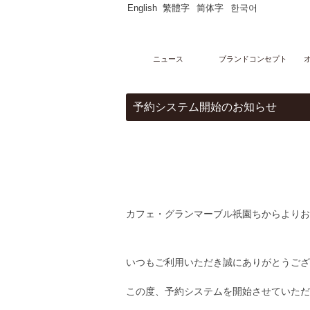
English
繁體字
简体字
한국어
ニュース
ブランドコンセプト
メニュー
予約システム開始のお知らせ
オンラインストア
マーブルデニッシュ
PARTAGERマーブルデニッシュ個包装
マーブルデニッシュ２本３本セット
マーブルクルート
ギフトセレクション
ブライダルセレクション
出産内祝い
グランデニッシュ
カフェ・グランマーブル祇園ちからよりお
ご購入サポート
ショッピングガイド
贈り物豆知識
レシピ
いつもご利用いただき誠にありがとうござ
店舗・ギャラリー
グランマーブル祇園本店
この度、予約システムを開始させていただ
グランマーブル ファクトリー店