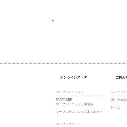
»
オンラインストア
ご購入
マーブルデニッシュ
ショッピン
PARTAGER
贈り物豆知
マーブルデニッシュ個包装
レシピ
マーブルデニッシュ２本３本セッ
ト
マーブルクルート