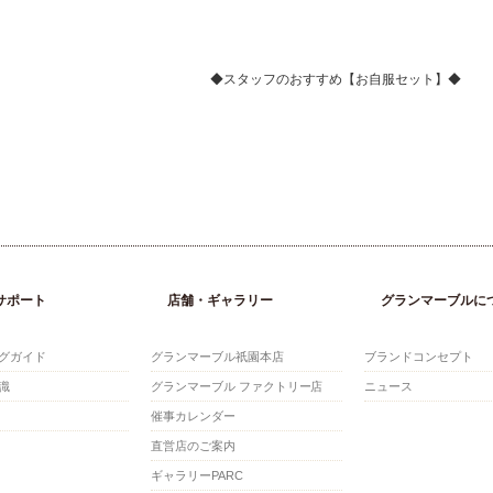
◆スタッフのおすすめ【お自服セット】◆
サポート
店舗・ギャラリー
グランマーブルに
グガイド
グランマーブル祇園本店
ブランドコンセプト
識
グランマーブル ファクトリー店
ニュース
催事カレンダー
直営店のご案内
ギャラリーPARC