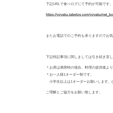
催事カレンダー
下記URLで食べログにて予約が可能です。
直営店のご案内
ギャラリーPARC
グランマーブルについて
https://yoyaku.tabelog.com/yoyaku/net_
ブランドコンセプト
ニュース
会社案内
会社概要
またお電話でのご予約も承りますのでお気
採用情報
お問い合わせ
特定商取引表記
プライバシーポリシー
下記特記事項に関しましては引き続き宜し
＊お席は満席時の場合、料理の提供後より
＊お一人様1オーダー制です。
小学生以上は1オーダーお願いします。(
ご理解とご協力をお願い致します。