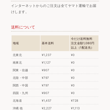
インターネットからのご注文は全てヤマト運輸でお届
けします。
送料について
今だけ送料無料
地域
基本送料
注文金額1,080円
以上（1配送先）
北東北
¥1,237
¥0
南東北
¥1,127
¥0
関東・信越
¥907
¥0
北陸・中部
¥797
¥0
関西・中国
¥797
¥0
四国・九州
¥907
¥0
北海道
¥1,457
¥728
沖縄 他
¥2,227
¥1,113