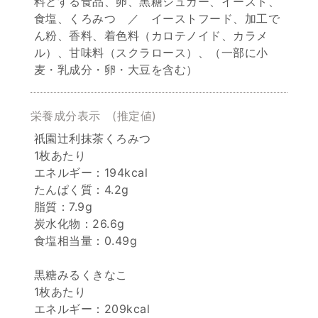
料とする食品、卵、黒糖シュガー、イースト、
食塩、くろみつ ／ イーストフード、加工で
ん粉、香料、着色料（カロテノイド、カラメ
ル）、甘味料（スクラロース）、（一部に小
麦・乳成分・卵・大豆を含む）
栄養成分表示
(推定値)
祇園辻利抹茶くろみつ
1枚あたり
エネルギー：194kcal
たんぱく質：4.2g
脂質：7.9g
炭水化物：26.6g
食塩相当量：0.49g
黒糖みるくきなこ
1枚あたり
エネルギー：209kcal