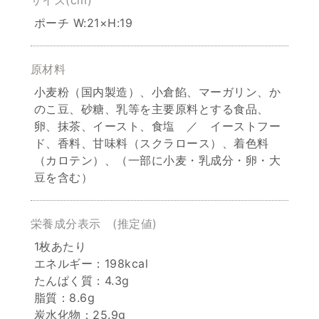
ポーチ W:21×H:19
原材料
小麦粉（国内製造）、小倉餡、マーガリン、か
のこ豆、砂糖、乳等を主要原料とする食品、
卵、抹茶、イースト、食塩 ／ イーストフー
ド、香料、甘味料（スクラロース）、着色料
（カロテン）、（一部に小麦・乳成分・卵・大
豆を含む）
栄養成分表示
(推定値)
1枚あたり
エネルギー：198kcal
たんぱく質：4.3g
脂質：8.6g
炭水化物：25.9g