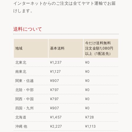
インターネットからのご注文は全てヤマト運輸でお届
けします。
送料について
今だけ送料無料
地域
基本送料
注文金額1,080円
以上（1配送先）
北東北
¥1,237
¥0
南東北
¥1,127
¥0
関東・信越
¥907
¥0
北陸・中部
¥797
¥0
関西・中国
¥797
¥0
四国・九州
¥907
¥0
北海道
¥1,457
¥728
沖縄 他
¥2,227
¥1,113