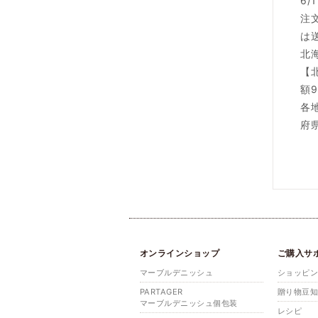
6
注
は
北
【
額9
各
府
オンラインショップ
ご購入サ
マーブルデニッシュ
ショッピ
PARTAGER
贈り物豆
マーブルデニッシュ個包装
レシピ