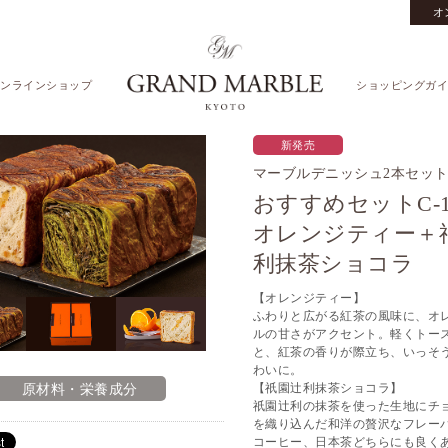
オ
ンラインショップ
ショッピングガイ
新発売
マーブルデニッシュ2本セッ
おすすめセットC-1
オレンジティー＋
利抹茶ショコラ
【オレンジティー】
ふわりと広がる紅茶の風味に、オ
ルの甘さがアクセント。軽くトー
と、紅茶の香りが際立ち、いっそ
わいに。
【祇園辻利抹茶ショコラ】
原材料・栄養成分
祇園辻利の抹茶を使った生地にチ
を織り込んだ和洋の贅沢なフレー
コーヒー、日本茶どちらにも良く