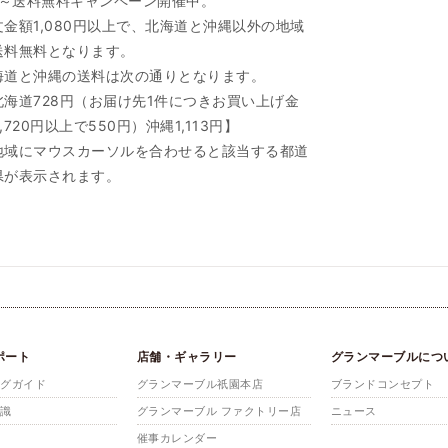
/1～送料無料キャンペーン開催中。
文金額1,080円以上で、北海道と沖縄以外の地域
送料無料となります。
海道と沖縄の送料は次の通りとなります。
北海道728円（お届け先1件につきお買い上げ金
,720円以上で550円）沖縄1,113円】
地域にマウスカーソルを合わせると該当する都道
県が表示されます。
ポート
店舗・ギャラリー
グランマーブルにつ
ングガイド
グランマーブル祇園本店
ブランドコンセプト
知識
グランマーブル ファクトリー店
ニュース
催事カレンダー