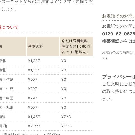
ンターネットからのご注文は全てヤマト運輸でお
けします。
お電話でのお問
お電話でのお問
料について
0120-62-062
今だけ送料無料
携帯電話からは07
域
基本送料
注文金額1,080円
以上（1配送先）
お電話の受付時間は、
く）
東北
¥1,237
¥0
東北
¥1,127
¥0
プライバシー
東・信越
¥907
¥0
ご注文時にご提
陸・中部
¥797
¥0
の取り扱いにつ
西・中国
¥797
¥0
さい。
国・九州
¥907
¥0
海道
¥1,457
¥728
縄 他
¥2,227
¥1,113