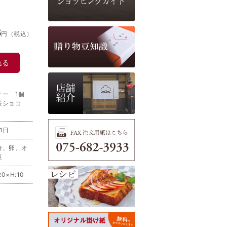
6
円（税込）
れる
ィー 1個
茶ショコ
1日
分、卵、オ
豆
20×H:10