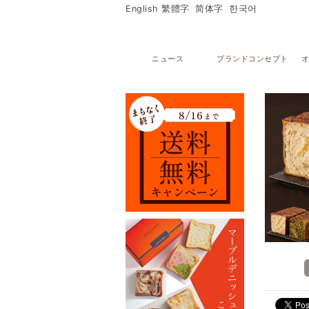
English
繁體字
简体字
한국어
ニュース
ブランドコンセプト
オ
メニュー
オンラインストア
マーブルデニッシュ
PARTAGERマーブルデニッシュ個包装
マーブルデニッシュ２本３本セット
マーブルクルート
ギフトセレクション
ブライダルセレクション
出産内祝い
グランデニッシュ
ご購入サポート
ショッピングガイド
贈り物豆知識
レシピ
店舗・ギャラリー
グランマーブル祇園本店