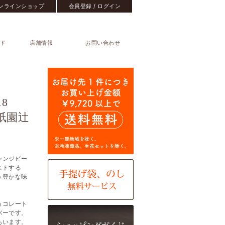
ンラインショップ
会員登録 / ログイン
ド
店舗情報
お問い合わせ
ト
8
祇園辻
レンジピー
ストする
う豊かな味
ョコレート
バーです。
あいます。