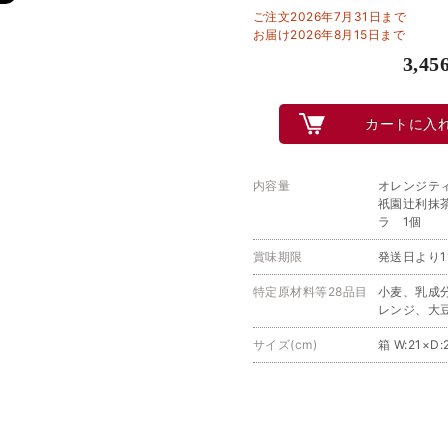
ご注文2026年7月31日まで
お届け2026年8月15日まで
3,45
カートに入
内容量
オレンジテ
祇園辻利抹
ラ 1個
賞味期限
発送日より1
特定原材料等28品目
小麦、乳成
レンジ、大
サイズ(cm)
箱 W:21×D: