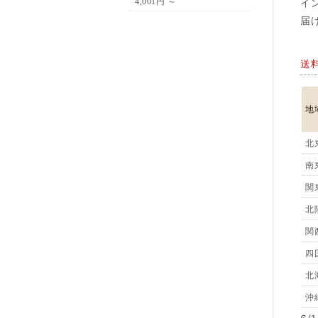
イ
4,001円 ～
届
送
地
北
南
関
北
関
四
北
沖