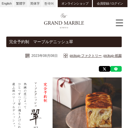
English
繁體字
简体字
한국어
オンラインショップ
会員登録 / ログイン
完全予約制 マーブルデニッシュ翠
2023年08月08日
pickup-ファクトリー
,
pickup-祇園