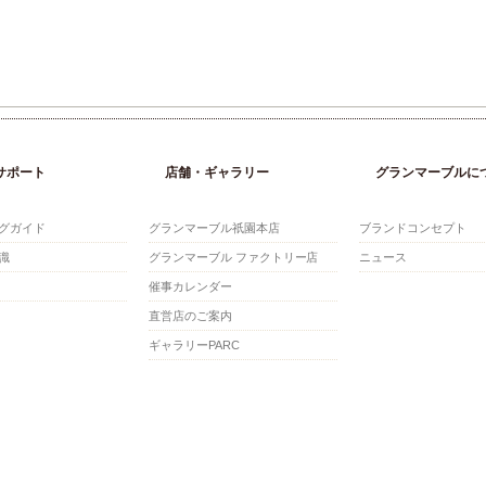
サポート
店舗・ギャラリー
グランマーブルに
グガイド
グランマーブル祇園本店
ブランドコンセプト
識
グランマーブル ファクトリー店
ニュース
催事カレンダー
直営店のご案内
ギャラリーPARC