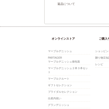
返品について
オンラインストア
ご購入
マーブルデニッシュ
ショッピン
PARTAGER
贈り物豆知
マーブルデニッシュ個包装
レシピ
マーブルデニッシュ２本３本セッ
ト
マーブルクルート
ギフトセレクション
ブライダルセレクション
出産内祝い
グランデニッシュ