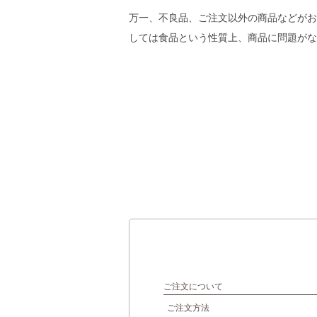
催事カレンダー
直営店のご案内
万一、不良品、ご注文以外の商品などがお
ギャラリーPARC
しては食品という性質上、商品に問題がな
グランマーブルについて
ブランドコンセプト
ニュース
会社案内
会社概要
採用情報
お問い合わせ
特定商取引表記
プライバシーポリシー
ご注文について
ご注文方法