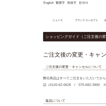
English
繁體字
简体字
한국어
ニュース
ブランドコンセプト
メニュー
ショッピングガイド（ご注文後の変
オンラインストア
マーブルデニッシュ
PARTAGERマーブルデニッシュ個包装
マーブルデニッシュ２本３本セット
ご注文後の変更・キャ
マーブルクルート
ギフトセレクション
ブライダルセレクション
ご注文後の変更・キャンセルについて
出産内祝い
グランデニッシュ
ご購入サポート
弊社商品はすべてご注文をいただいてから
ショッピングガイド
話（0120-62-0628 / 075-682-39
贈り物豆知識
レシピ
店舗・ギャラリー
グランマーブル祇園本店
返品について
グランマーブル ファクトリー店