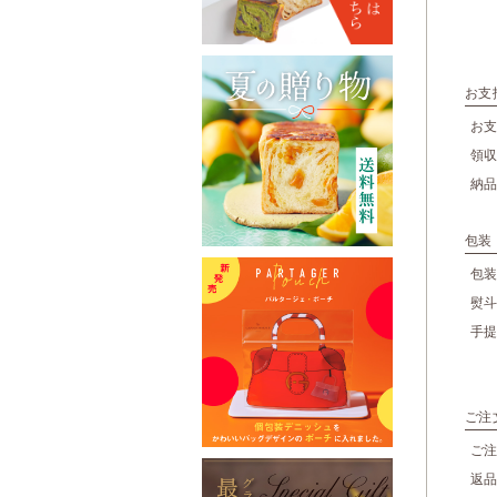
グランマーブル ファクトリー店
催事カレンダー
直営店のご案内
ギャラリーPARC
グランマーブルについて
お支
ブランドコンセプト
お
ニュース
会社案内
領
会社概要
納
採用情報
お問い合わせ
特定商取引表記
包装
プライバシーポリシー
包
熨
手
ご注
ご
返