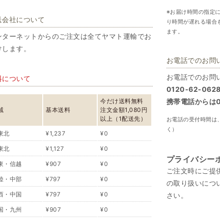
※お届け時間の指定
送会社について
り時間が遅れる場合
ます。
ンターネットからのご注文は全てヤマト運輸でお
けします。
お電話でのお問
お電話でのお問
料について
0120-62-062
今だけ送料無料
携帯電話からは07
域
基本送料
注文金額1,080円
以上（1配送先）
お電話の受付時間は、
く）
東北
¥1,237
¥0
東北
¥1,127
¥0
プライバシー
東・信越
¥907
¥0
ご注文時にご提
陸・中部
¥797
¥0
の取り扱いにつ
西・中国
¥797
¥0
さい。
国・九州
¥907
¥0