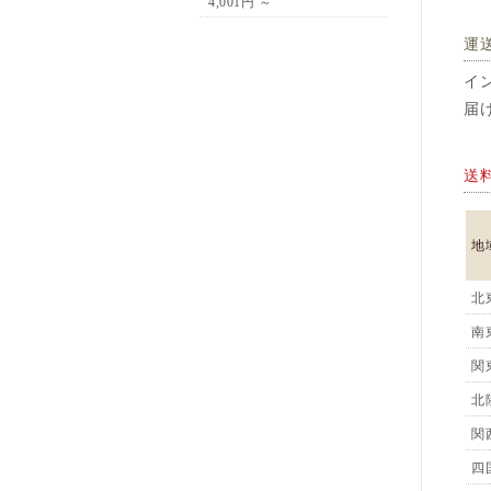
4,001円 ～
運
イ
届
送
地
北
南
関
北
関
四