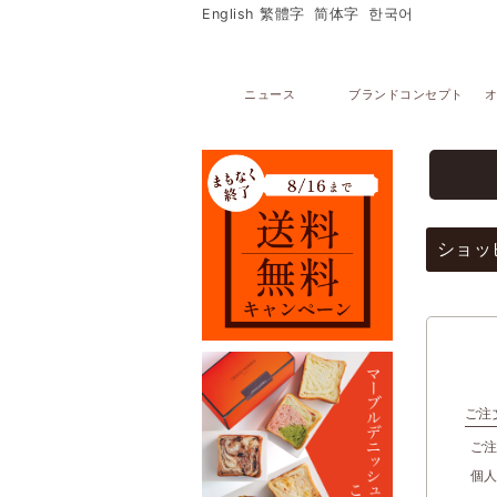
English
繁體字
简体字
한국어
ニュース
ブランドコンセプト
オ
メニュー
オンラインストア
マーブルデニッシュ
PARTAGERマーブルデニッシュ個包装
ショッ
マーブルデニッシュ２本３本セット
マーブルクルート
ギフトセレクション
ブライダルセレクション
出産内祝い
グランデニッシュ
ご購入サポート
ショッピングガイド
ご注
贈り物豆知識
レシピ
ご
店舗・ギャラリー
個
グランマーブル祇園本店