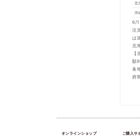
北
沖
6
注
は
北
【
額9
各
府
オンラインショップ
ご購入サ