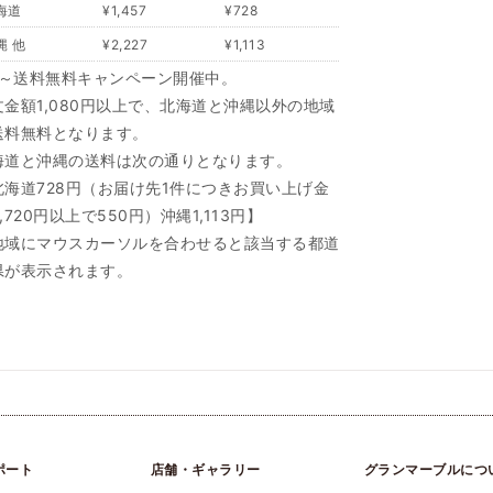
海道
¥1,457
¥728
縄 他
¥2,227
¥1,113
/1～送料無料キャンペーン開催中。
文金額1,080円以上で、北海道と沖縄以外の地域
送料無料となります。
海道と沖縄の送料は次の通りとなります。
北海道728円（お届け先1件につきお買い上げ金
,720円以上で550円）沖縄1,113円】
地域にマウスカーソルを合わせると該当する都道
県が表示されます。
ポート
店舗・ギャラリー
グランマーブルにつ