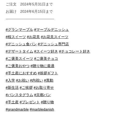
ご注文 2024年5月31日まで
お届け 2024年6月15日まで
-—————————————
#グランマーブル
#マーブルデニッシュ
#桜スイーツ
#お花見
#お花見スイーツ
#デニッシュ食パン
#デニッシュ専門店
#デザートタイム
#スイーツ好き
#チョコレート好き
#ご褒美スイーツ
#ご褒美チョコ
#ご褒美おやつ
#贈り物に最適
#手土産におすすめ
#挨拶ギフト
#入学
#お祝い
#内祝い
#異動
#新生活
#ご挨拶
#お取り寄せ
#パンスタグラム
#京都パン
#手土産
#プレゼント
#贈り物
#grandmarble
#marbledanish