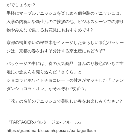
がでしょうか？
手軽にマーブルデニッシュを楽しめる個包装のデニッシュは、
入学の内祝いや新生活のご挨拶の他、ビジネスシーンでの贈り
物やみんなで集まるお花見にもおすすめです?
京都の鴨川沿いの桜並木をイメージした春らしい限定パッケー
ジは、京都の春をおすそ分けする京土産にもどうぞ?
パッケージの中には、春の人気商品 ほんのり桜色のいちご生
地に小倉あんを織り込んだ「さくら」と
ショコラとホワイトチョコレートの甘さがマッチした「フォン
ダンショコラ・オレ」がそれぞれ2枚ずつ。
「花」の名前のデニッシュで美味しい春をお楽しみください?
-—————————————
『PARTAGER-パルタージェ- フルール』
https://grandmarble.com/specials/partagerfleur/