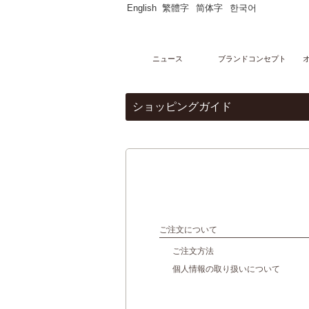
English
繁體字
简体字
한국어
ニュース
ブランドコンセプト
メニュー
ショッピングガイド
オンラインストア
マーブルデニッシュ
PARTAGERマーブルデニッシュ個包装
マーブルデニッシュ２本３本セット
マーブルクルート
ギフトセレクション
ブライダルセレクション
出産内祝い
グランデニッシュ
ご購入サポート
ご注文について
ショッピングガイド
贈り物豆知識
ご注文方法
レシピ
個人情報の取り扱いについて
店舗・ギャラリー
グランマーブル祇園本店
グランマーブル ファクトリー店