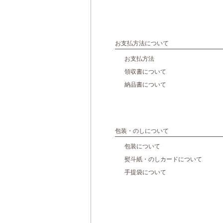
催事カレンダー
直営店のご案内
ギャラリーPARC
グランマーブルについて
ブランドコンセプト
お支払方法について
ニュース
会社案内
お支払方法
会社概要
採用情報
領収書について
お問い合わせ
納品書について
特定商取引表記
プライバシーポリシー
包装・のしについて
包装について
熨斗紙・のしカードについて
手提袋について