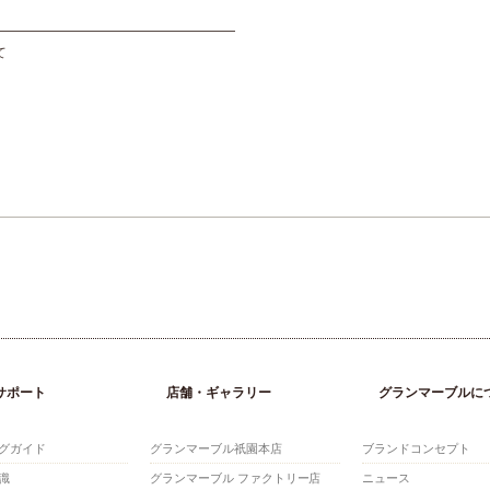
て
サポート
店舗・ギャラリー
グランマーブルに
グガイド
グランマーブル祇園本店
ブランドコンセプト
識
グランマーブル ファクトリー店
ニュース