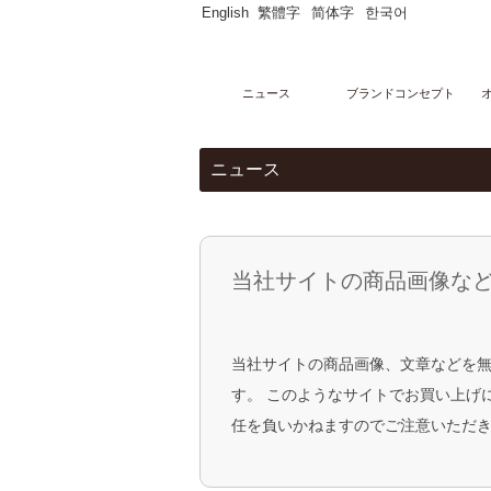
English
繁體字
简体字
한국어
ニュース
ブランドコンセプト
メニュー
ニュース
オンラインストア
マーブルデニッシュ
PARTAGERマーブルデニッシュ個包装
マーブルデニッシュ２本３本セット
マーブルクルート
ギフトセレクション
当社サイトの商品画像な
ブライダルセレクション
出産内祝い
グランデニッシュ
ご購入サポート
当社サイトの商品画像、文章などを
ショッピングガイド
贈り物豆知識
す。 このようなサイトでお買い上げ
レシピ
任を負いかねますのでご注意いただ
店舗・ギャラリー
グランマーブル祇園本店
グランマーブル ファクトリー店