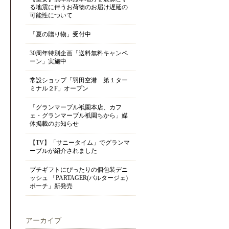
る地震に伴うお荷物のお届け遅延の
可能性について
「夏の贈り物」受付中
30周年特別企画「送料無料キャンペ
ーン」実施中
常設ショップ「羽田空港 第１ター
ミナル２F」オープン
「グランマーブル祇園本店、カフ
ェ・グランマーブル祇園ちから」媒
体掲載のお知らせ
【TV】「サニータイム」でグランマ
ーブルが紹介されました
プチギフトにぴったりの個包装デニ
ッシュ 「PARTAGER(パルタージェ)
ポーチ」新発売
アーカイブ