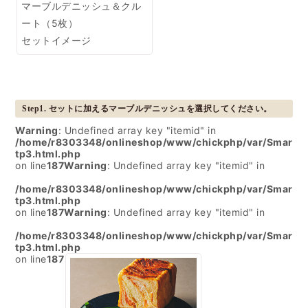
マーブルデニッシュ＆クル
ート（5枚）
セットイメージ
Step1. セットに加えるマーブルデニッシュを選択してください。
Warning
: Undefined array key "itemid" in
/home/r8303348/onlineshop/www/chickphp/var/Smarty/
tp3.html.php
on line
187
Warning
: Undefined array key "itemid" in
/home/r8303348/onlineshop/www/chickphp/var/Smarty/
tp3.html.php
on line
187
Warning
: Undefined array key "itemid" in
/home/r8303348/onlineshop/www/chickphp/var/Smarty/
tp3.html.php
on line
187