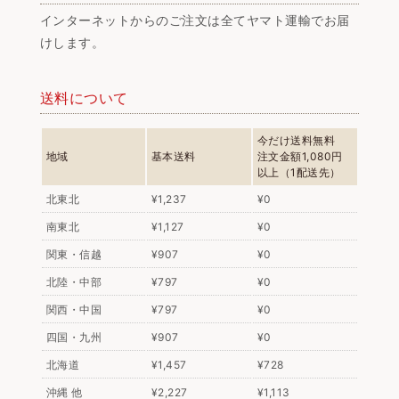
インターネットからのご注文は全てヤマト運輸でお届
けします。
送料について
今だけ送料無料
地域
基本送料
注文金額1,080円
以上（1配送先）
北東北
¥1,237
¥0
南東北
¥1,127
¥0
関東・信越
¥907
¥0
北陸・中部
¥797
¥0
関西・中国
¥797
¥0
四国・九州
¥907
¥0
北海道
¥1,457
¥728
沖縄 他
¥2,227
¥1,113