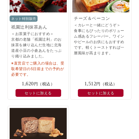
チーズ＆ベーコン
ネット特別販売
＜カレーと一緒にどうぞ＞
祇園辻利抹茶あん
食事にもぴったりのボリュー
＜お茶菓子におすすめ＞
ム感あるフレーバー。ワイン
京都の老舗「祇園辻利」のお
やビールのお供にもおすすめ
抹茶を練り込んだ生地に北海
です。軽くトーストすれば一
道産小豆の小倉あんをたっぷ
層風味が高まります。
り織り込みました。
※直営店でご購入の場合は、受
取希望日の5日前までの予約が
必要です。
1,620
1,512
円（税込）
円（税込）
セットに加える
セットに加える