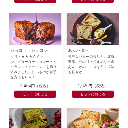
ショコラ・ショコラ
あんバター
＜甘さ★★★☆☆＞
芳醇なバターの香りと、北海
少しビターなチョコレートと
道産小豆の甘さ控えめな小倉
クラッシュアーモンドを織り
あん、かのこ。後を引く塩味
込みました。甘いものが苦手
も軽やか。
な方にもＯＫ！
1,404
1,620
円（税込）
円（税込）
セットに加える
セットに加える