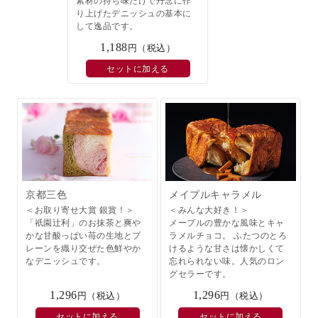
素材の持ち味だけで丹念に作
り上げたデニッシュの基本に
して逸品です。
1,188
円（税込）
セットに加える
京都三色
メイプルキャラメル
＜お取り寄せ大賞 銀賞！＞
＜みんな大好き！＞
「祇園辻利」のお抹茶と爽や
メープルの豊かな風味とキャ
かな甘酸っぱい苺の生地とプ
ラメルチョコ。 ふたつのとろ
レーンを織り交ぜた色鮮やか
けるような甘さは懐かしくて
なデニッシュです。
忘れられない味。人気のロン
グセラーです。
1,296
1,296
円（税込）
円（税込）
セットに加える
セットに加える