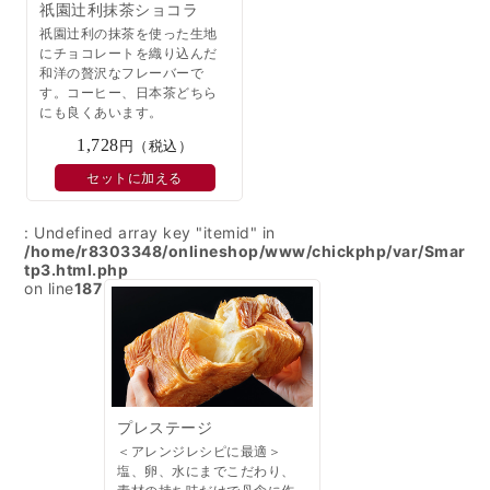
祇園辻利抹茶ショコラ
祇園辻利の抹茶を使った生地
にチョコレートを織り込んだ
和洋の贅沢なフレーバーで
す。コーヒー、日本茶どちら
にも良くあいます。
1,728
円（税込）
セットに加える
: Undefined array key "itemid" in
/home/r8303348/onlineshop/www/chickphp/var/Smarty/
tp3.html.php
on line
187
プレステージ
＜アレンジレシピに最適＞
塩、卵、水にまでこだわり、