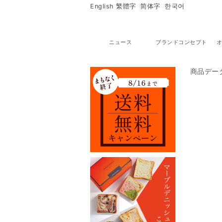
English
繁體字
简体字
한국어
ニュース
ブランドコンセプト
オ
商品デー
メニュー
オンラインストア
マーブルデニッシュ
PARTAGERマーブルデニッシュ個包装
マーブルデニッシュ２本３本セット
マーブルクルート
ギフトセレクション
ブライダルセレクション
出産内祝い
グランデニッシュ
ご購入サポート
ショッピングガイド
贈り物豆知識
レシピ
店舗・ギャラリー
グランマーブル祇園本店