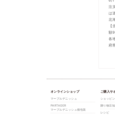
6
注
は
北
【
額9
各
府
オンラインショップ
ご購入サ
マーブルデニッシュ
ショッピ
PARTAGER
贈り物豆
マーブルデニッシュ個包装
レシピ