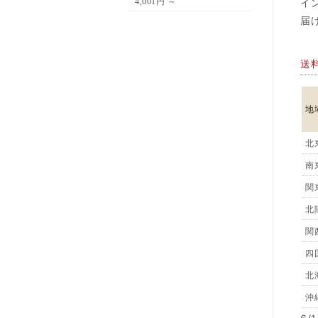
イ
4,001円 ～
届
送
地
北
南
関
北
関
四
北
沖