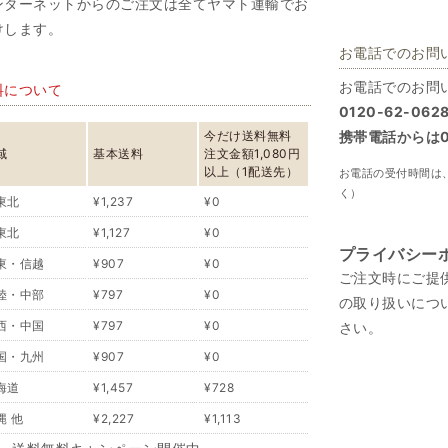
ンターネットからのご注文は全てヤマト運輸でお
けします。
お電話でのお問
お電話でのお問
料について
0120-62-062
今だけ送料無料
携帯電話からは07
域
基本送料
注文金額1,080円
以上（1配送先）
お電話の受付時間は、
く）
東北
¥1,237
¥0
東北
¥1,127
¥0
プライバシー
東・信越
¥907
¥0
ご注文時にご提
陸・中部
¥797
¥0
の取り扱いにつ
西・中国
¥797
¥0
さい。
国・九州
¥907
¥0
海道
¥1,457
¥728
縄 他
¥2,227
¥1,113