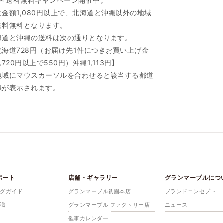
/1～送料無料キャンペーン開催中。
文金額1,080円以上で、北海道と沖縄以外の地域
送料無料となります。
海道と沖縄の送料は次の通りとなります。
北海道728円（お届け先1件につきお買い上げ金
,720円以上で550円）沖縄1,113円】
地域にマウスカーソルを合わせると該当する都道
県が表示されます。
ポート
店舗・ギャラリー
グランマーブルにつ
ングガイド
グランマーブル祇園本店
ブランドコンセプト
知識
グランマーブル ファクトリー店
ニュース
催事カレンダー